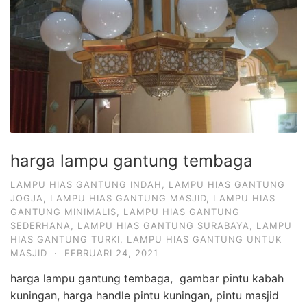
harga lampu gantung tembaga
LAMPU HIAS GANTUNG INDAH
,
LAMPU HIAS GANTUNG
JOGJA
,
LAMPU HIAS GANTUNG MASJID
,
LAMPU HIAS
GANTUNG MINIMALIS
,
LAMPU HIAS GANTUNG
SEDERHANA
,
LAMPU HIAS GANTUNG SURABAYA
,
LAMPU
HIAS GANTUNG TURKI
,
LAMPU HIAS GANTUNG UNTUK
MASJID
·
FEBRUARI 24, 2021
harga lampu gantung tembaga, gambar pintu kabah
kuningan, harga handle pintu kuningan, pintu masjid