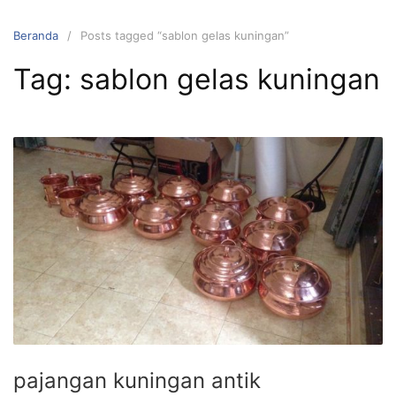
L
a
Beranda
Posts tagged “sablon gelas kuningan”
n
Tag: sablon gelas kuningan
g
s
u
n
g
k
e
k
o
n
t
e
n
pajangan kuningan antik