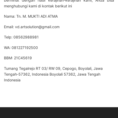
berminat dengan hasil kerajinan-kerajinan kami, Anda bisa
menghubungi kami di kontak berikut ini
Nama: Tn. M. MUKTI ADI ATMA
Email: vd.artsolution@gmail.com
Telp: 08562988981
WA: 081227192500
BBM: 21C45619
Tumang Tegalrejo RT 03/ RW 09, Cepogo, Boyolali, Jawa
Tengah-57362, Indonesia Boyolali 57362, Jawa Tengah
Indonesia