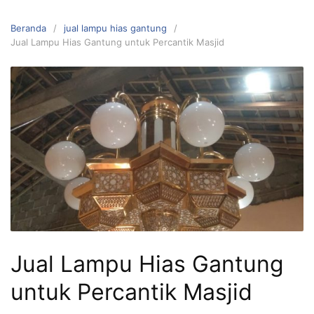
L
a
Beranda
jual lampu hias gantung
n
Jual Lampu Hias Gantung untuk Percantik Masjid
g
s
u
n
g
k
e
k
o
n
t
e
Jual Lampu Hias Gantung
n
untuk Percantik Masjid