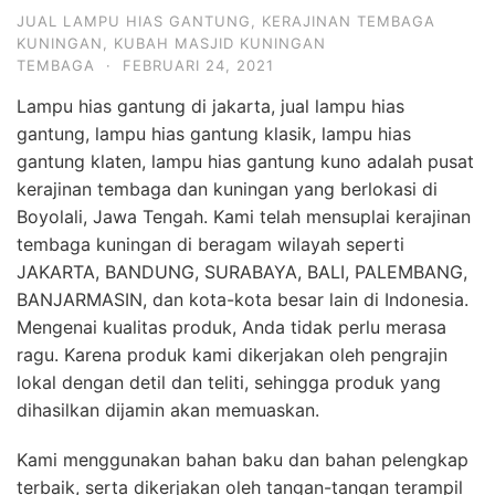
JUAL LAMPU HIAS GANTUNG
,
KERAJINAN TEMBAGA
KUNINGAN
,
KUBAH MASJID KUNINGAN
TEMBAGA
·
FEBRUARI 24, 2021
Lampu hias gantung di jakarta, jual lampu hias
gantung, lampu hias gantung klasik, lampu hias
gantung klaten, lampu hias gantung kuno adalah pusat
kerajinan tembaga dan kuningan yang berlokasi di
Boyolali, Jawa Tengah. Kami telah mensuplai kerajinan
tembaga kuningan di beragam wilayah seperti
JAKARTA, BANDUNG, SURABAYA, BALI, PALEMBANG,
BANJARMASIN, dan kota-kota besar lain di Indonesia.
Mengenai kualitas produk, Anda tidak perlu merasa
ragu. Karena produk kami dikerjakan oleh pengrajin
lokal dengan detil dan teliti, sehingga produk yang
dihasilkan dijamin akan memuaskan.
Kami menggunakan bahan baku dan bahan pelengkap
terbaik, serta dikerjakan oleh tangan-tangan terampil