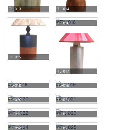
TL-013
TL-014
TL-016
TL-015
TL-017
TL-018
TL-019
TL-020
TL-021
TL-022
TL-023
TL-024
TL-025